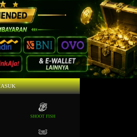
ASUK
SHOOT FISH