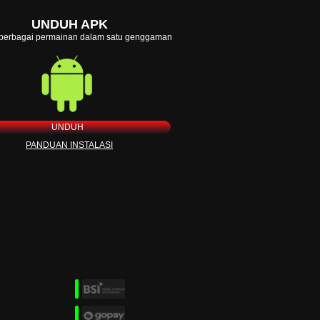
UNDUH APK
 berbagai permainan dalam satu genggaman
UNDUH
PANDUAN INSTALASI