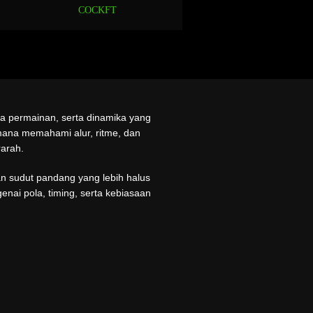
COCKFT
 permainan, serta dinamika yang
mana memahami alur, ritme, dan
rarah.
n sudut pandang yang lebih halus
nai pola, timing, serta kebiasaan