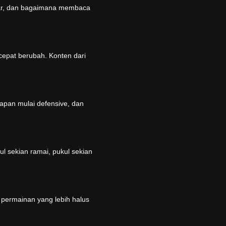
ggar, dan bagaimana membaca
cepat berubah. Konten dari
apan mulai defensive, dan
ul sekian ramai, pukul sekian
 permainan yang lebih halus