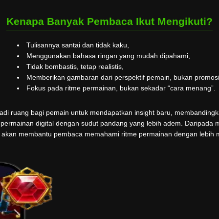
Kenapa Banyak Pembaca Ikut Mengikuti?
Tulisannya santai dan tidak kaku,
Menggunakan bahasa ringan yang mudah dipahami,
Tidak bombastis, tetap realistis,
Memberikan gambaran dari perspektif pemain, bukan promosi
Fokus pada ritme permainan, bukan sekadar “cara menang”.
di ruang bagi pemain untuk mendapatkan insight baru, membandingka
mainan digital dengan sudut pandang yang lebih adem. Daripada men
i sini akan membantu pembaca memahami ritme permainan dengan lebih 