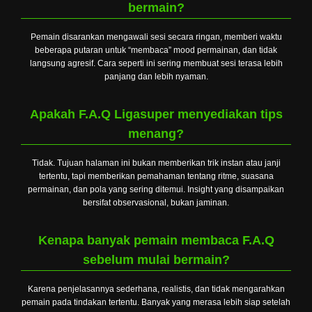
bermain?
Pemain disarankan mengawali sesi secara ringan, memberi waktu
beberapa putaran untuk “membaca” mood permainan, dan tidak
langsung agresif. Cara seperti ini sering membuat sesi terasa lebih
panjang dan lebih nyaman.
Apakah F.A.Q Ligasuper menyediakan tips
menang?
Tidak. Tujuan halaman ini bukan memberikan trik instan atau janji
tertentu, tapi memberikan pemahaman tentang ritme, suasana
permainan, dan pola yang sering ditemui. Insight yang disampaikan
bersifat observasional, bukan jaminan.
Kenapa banyak pemain membaca F.A.Q
sebelum mulai bermain?
Karena penjelasannya sederhana, realistis, dan tidak mengarahkan
pemain pada tindakan tertentu. Banyak yang merasa lebih siap setelah