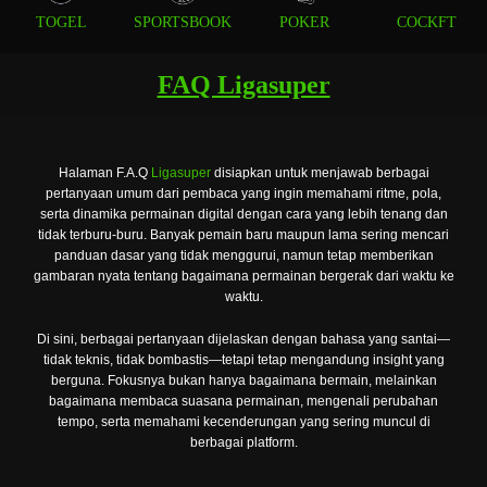
TOGEL
SPORTSBOOK
POKER
COCKFT
FAQ Ligasuper
Halaman F.A.Q
Ligasuper
disiapkan untuk menjawab berbagai
pertanyaan umum dari pembaca yang ingin memahami ritme, pola,
serta dinamika permainan digital dengan cara yang lebih tenang dan
tidak terburu-buru. Banyak pemain baru maupun lama sering mencari
panduan dasar yang tidak menggurui, namun tetap memberikan
gambaran nyata tentang bagaimana permainan bergerak dari waktu ke
waktu.
Di sini, berbagai pertanyaan dijelaskan dengan bahasa yang santai—
tidak teknis, tidak bombastis—tetapi tetap mengandung insight yang
berguna. Fokusnya bukan hanya bagaimana bermain, melainkan
bagaimana membaca suasana permainan, mengenali perubahan
tempo, serta memahami kecenderungan yang sering muncul di
berbagai platform.