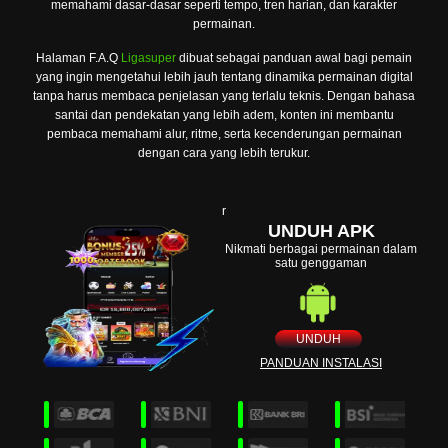
memahami dasar-dasar seperti tempo, tren harian, dan karakter
permainan.
Halaman F.A.Q
Ligasuper
dibuat sebagai panduan awal bagi pemain
yang ingin mengetahui lebih jauh tentang dinamika permainan digital
tanpa harus membaca penjelasan yang terlalu teknis. Dengan bahasa
santai dan pendekatan yang lebih adem, konten ini membantu
pembaca memahami alur, ritme, serta kecenderungan permainan
dengan cara yang lebih terukur.
r
UNDUH APK
Nikmati berbagai permainan dalam
satu genggaman
UNDUH
PANDUAN INSTALASI