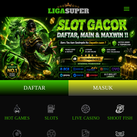
DAFTAR
MASUK
HOT GAMES
SLOTS
LIVE CASINO
SHOOT FISH